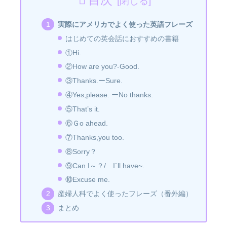
実際にアメリカでよく使った英語フレーズ
はじめての英会話におすすめの書籍
①Hi.
②How are you?-Good.
③Thanks.ーSure.
④Yes,please. ーNo thanks.
⑤That’s it.
⑥Ｇo ahead.
⑦Thanks,you too.
⑧Sorry？
⑨Can I～？/ I`ll have~.
⑩Excuse me.
産婦人科でよく使ったフレーズ（番外編）
まとめ