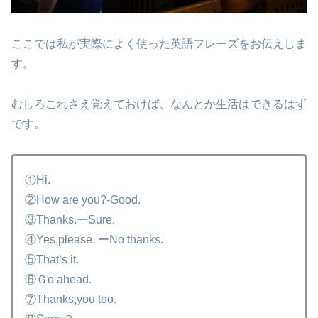
ここでは私が実際によく使った英語フレーズをお伝えしま
す。
むしろこれさえ覚えておけば、なんとか生活はできるはず
です。
①Hi.
②How are you?-Good.
③Thanks.ーSure.
④Yes,please. ーNo thanks.
⑤That‘s it.
⑥Ｇo ahead.
⑦Thanks,you too.